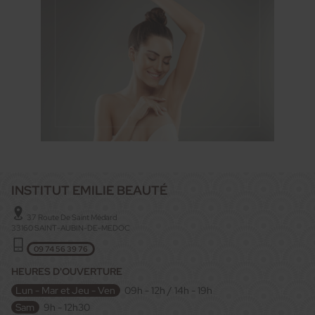
INSTITUT EMILIE BEAUTÉ
37 Route De Saint Médard
33160
SAINT-AUBIN-DE-MEDOC
09 74 56 39 76
HEURES D'OUVERTURE
Lun - Mar et Jeu - Ven
09h - 12h / 14h - 19h
Sam
9h - 12h30